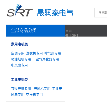
全部商品分类
首页
关于SRT
企业简介
家用电机类
组织架构
服务支持
空调专用
洗衣机专用
排气扇专用
服务承诺
吸油烟机专用
空气净化器专用
服务流程
电风扇专用
服务热线
下载中心
加盟流程
工业电机类
加盟条件
相关表格下载
农牧养殖专用
鼓风机专用
工业电
新闻动态
风扇专用
空压机专用
企业新闻
行业新闻
联系我们